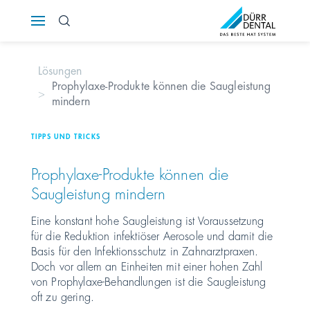
Österreich
Lösungen
Polska
Prophylaxe-Produkte können die Saugleistung
mindern
Россия
TIPPS UND TRICKS
România
Prophylaxe-Produkte können die
Suomi
Saugleistung mindern
Eine konstant hohe Saugleistung ist Voraussetzung
Sverige
für die Reduktion infektiöser Aerosole und damit die
Basis für den Infektionsschutz in Zahnarztpraxen.
Switzerland
DE
FR
IT
Doch vor allem an Einheiten mit einer hohen Zahl
von Prophylaxe-Behandlungen ist die Saugleistung
oft zu gering.
Türkiye