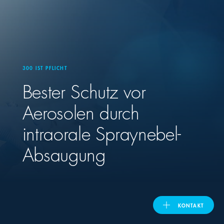
United Kingdom
ASIA PACIFIC
300 IST PFLICHT
Bester Schutz vor
Australia
Aerosolen durch
India
intraorale Spraynebel-
日本
Absaugung
Malaysia
대한민국
KONTAKT
ประเทศไทย