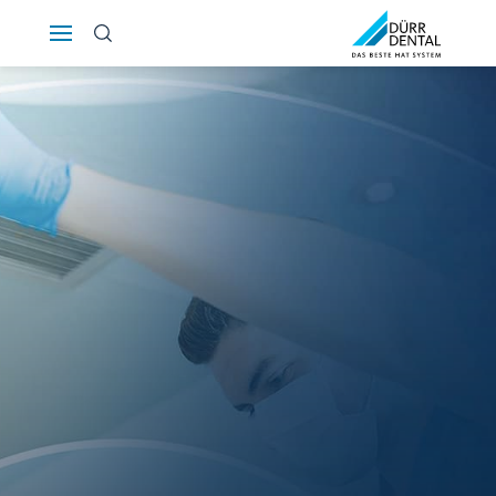
Österreich
Polska
Россия
România
Suomi
Sverige
Switzerland
DE
FR
IT
Türkiye