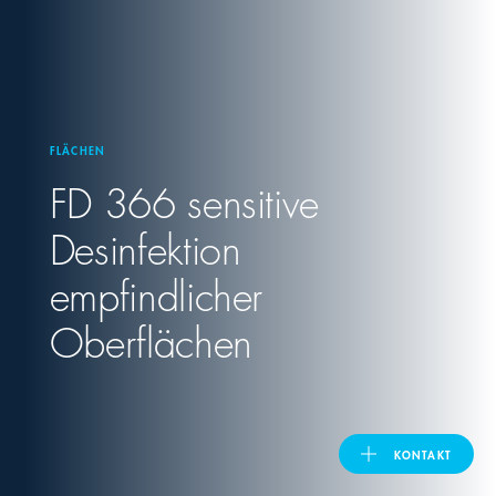
United Kingdom
ASIA PACIFIC
FLÄCHEN
FD 366 sensitive
Australia
Desinfektion
India
empfindlicher
日本
Oberflächen
Malaysia
대한민국
KONTAKT
ประเทศไทย