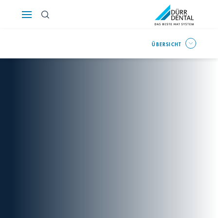
Österreich
ÜBERSICHT
Polska
Россия
România
Suomi
Sverige
Switzerland
DE
FR
IT
Türkiye