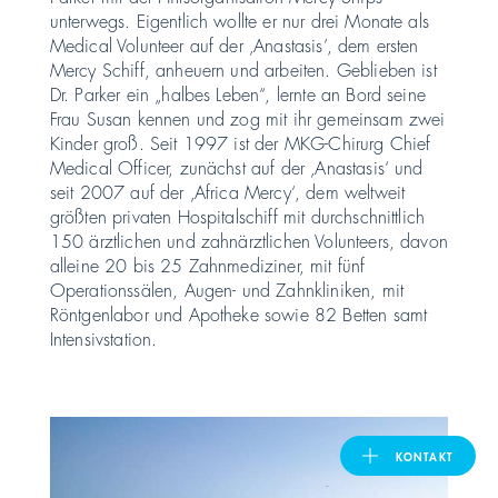
unterwegs. Eigentlich wollte er nur drei Monate als
Medical Volunteer auf der ‚Anastasis’, dem ersten
United Kingdom
Mercy Schiff, anheuern und arbeiten. Geblieben ist
Dr. Parker ein „halbes Leben“, lernte an Bord seine
Frau Susan kennen und zog mit ihr gemeinsam zwei
ASIA PACIFIC
Kinder groß. Seit 1997 ist der MKG-Chirurg Chief
Medical Officer, zunächst auf der ‚Anastasis‘ und
seit 2007 auf der ‚Africa Mercy‘, dem weltweit
Australia
größten privaten Hospitalschiff mit durchschnittlich
150 ärztlichen und zahnärztlichen Volunteers, davon
India
alleine 20 bis 25 Zahnmediziner, mit fünf
Operationssälen, Augen- und Zahnkliniken, mit
Röntgenlabor und Apotheke sowie 82 Betten samt
日本
Intensivstation.
Malaysia
대한민국
KONTAKT
ประเทศไทย