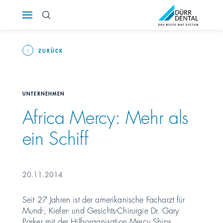
Österreich
Polska
ZURÜCK
Россия
UNTERNEHMEN
România
Africa Mercy: Mehr als
ein Schiff
Suomi
Sverige
20.11.2014
Switzerland
DE
FR
IT
Seit 27 Jahren ist der amerikanische Facharzt für
Mund-, Kiefer- und Gesichts-Chirurgie Dr. Gary
Türkiye
Parker mit der Hilfsorganisation Mercy Ships