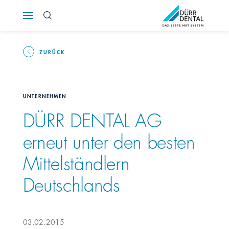
Österreich
Polska
ZURÜCK
Россия
UNTERNEHMEN
România
DÜRR DENTAL AG
erneut unter den besten
Suomi
Mittelständlern
Sverige
Deutschlands
Switzerland
DE
FR
IT
03.02.2015
Türkiye