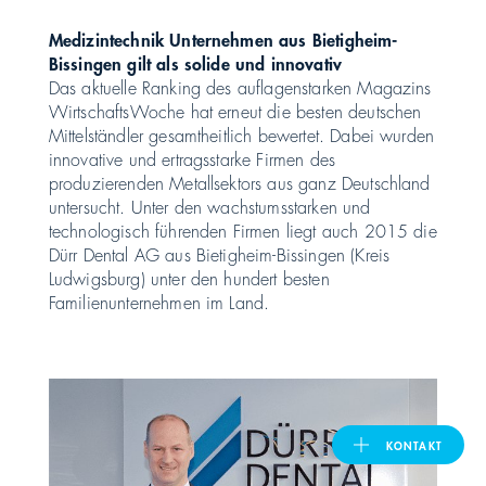
Medizintechnik Unternehmen aus Bietigheim-
United Kingdom
Bissingen gilt als solide und innovativ
Das aktuelle Ranking des auflagenstarken Magazins
WirtschaftsWoche hat erneut die besten deutschen
ASIA PACIFIC
Mittelständler gesamtheitlich bewertet. Dabei wurden
innovative und ertragsstarke Firmen des
produzierenden Metallsektors aus ganz Deutschland
Australia
untersucht. Unter den wachstumsstarken und
technologisch führenden Firmen liegt auch 2015 die
India
Dürr Dental AG aus Bietigheim-Bissingen (Kreis
Ludwigsburg) unter den hundert besten
Familienunternehmen im Land.
日本
Malaysia
대한민국
KONTAKT
ประเทศไทย