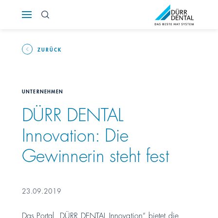
Österreich
Polska
ZURÜCK
Россия
UNTERNEHMEN
România
DÜRR DENTAL
Innovation: Die
Suomi
Gewinnerin steht fest
Sverige
Switzerland
DE
FR
IT
23.09.2019
Türkiye
Das Portal „DÜRR DENTAL Innovation“ bietet die