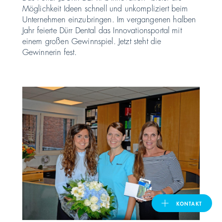
Möglichkeit Ideen schnell und unkompliziert beim
Unternehmen einzubringen. Im vergangenen halben
United Kingdom
Jahr feierte Dürr Dental das Innovationsportal mit
einem großen Gewinnspiel. Jetzt steht die
Gewinnerin fest.
ASIA PACIFIC
Australia
India
日本
Malaysia
대한민국
KONTAKT
ประเทศไทย