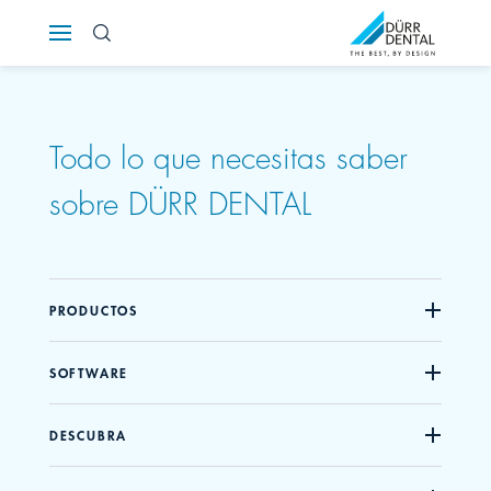
Österreich
Polska
Todo lo que necesitas saber
Россия
sobre DÜRR DENTAL
România
Suomi
PRODUCTOS
Sverige
SOFTWARE
Switzerland
DE
FR
IT
DESCUBRA
Türkiye