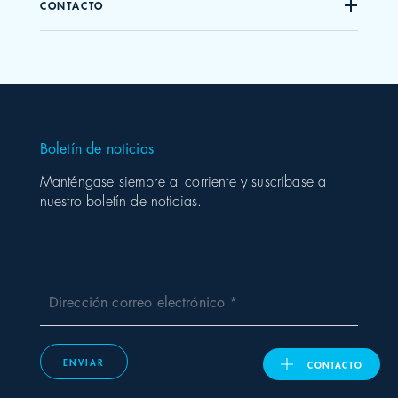
CONTACTO
United Kingdom
ASIA PACIFIC
Boletín de noticias
Australia
Manténgase siempre al corriente y suscríbase a
nuestro boletín de noticias.
India
日本
Malaysia
Dirección correo electrónico
대한민국
ENVIAR
CONTACTO
ประเทศไทย