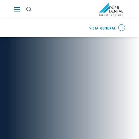
Österreich
VISTA GENERAL
Polska
Россия
România
Suomi
Sverige
Switzerland
DE
FR
IT
Türkiye