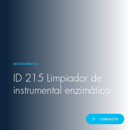
United Kingdom
ASIA PACIFIC
Australia
INSTRUMENTOS
India
ID 215 Limpiador de
日本
instrumental enzimático
Malaysia
대한민국
CONTACTO
ประเทศไทย