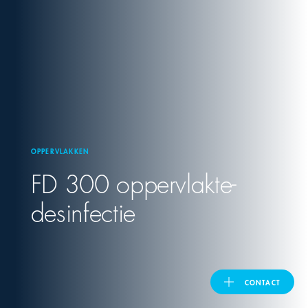
United Kingdom
ASIA PACIFIC
Australia
OPPERVLAKKEN
India
FD 300 oppervlakte-
日本
desinfectie
Malaysia
대한민국
CONTACT
ประเทศไทย