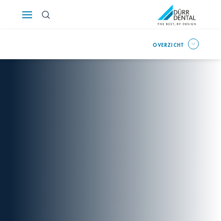
Österreich
OVERZICHT
Polska
Россия
România
Suomi
Sverige
Switzerland
DE
FR
IT
Türkiye