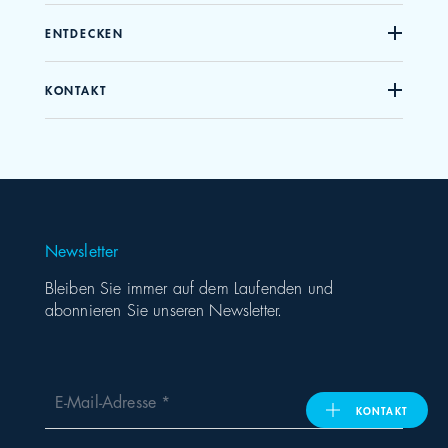
ENTDECKEN
United Kingdom
KONTAKT
ASIA PACIFIC
Australia
India
Newsletter
日本
Bleiben Sie immer auf dem Laufenden und
abonnieren Sie unseren Newsletter.
Malaysia
대한민국
E-Mail-Adresse
KONTAKT
ประเทศไทย