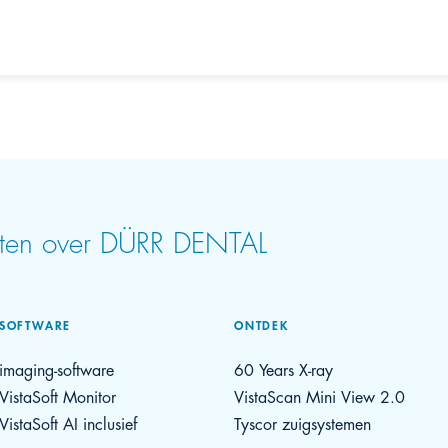
eten over DÜRR DENTAL
SOFTWARE
ONTDEK
imaging-software
60 Years X-ray
VistaSoft Monitor
VistaScan Mini View 2.0
VistaSoft AI inclusief
Tyscor zuigsystemen