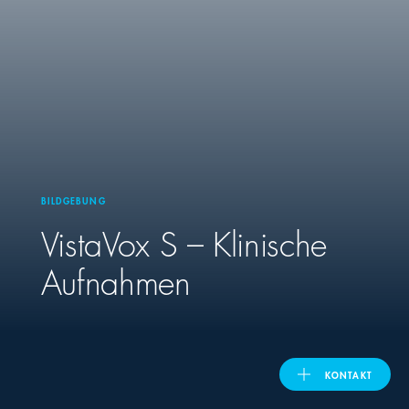
United Kingdom
ASIA PACIFIC
Australia
BILDGEBUNG
India
VistaVox S – Klinische
日本
Aufnahmen
Malaysia
대한민국
KONTAKT
ประเทศไทย