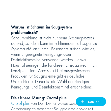
United Kingdom
Warum ist Schaum im Saugsystem
ASIA PACIFIC
problematisch?
Schaumbildung ist nicht nur beim Absaugprozess
Australia
störend, sondern kann im schlimmsten Fall sogar zu
Systemausfällen führen. Besonders kritisch wird es,
wenn ungeeignete Reinigungs- oder
India
Desinfektionsmittel verwendet werden – etwa
Haushaltsreiniger, die für diesen Einsatzzweck nicht
日本
konzipiert sind. Aber selbst bei ausgewiesenen
Produkten für Saugsysteme gibt es deutliche
Unterschiede. Daher ist die Wahl der richtigen
Malaysia
Reinigungs- und Desinfektionsmittel entscheidend.
대한민국
Die sichere Lösung: Orotol plus
KONTAKT
Orotol plus
von
Dürr Dental
wurde speziell für die
Anforderungen moderner Saugsysteme entwickelt.
ประเทศไทย