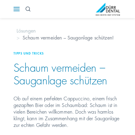
Österreich
Lösungen
Polska
Schaum vermeiden – Sauganlage schützen!
Россия
TIPPS UND TRICKS
Schaum vermeiden –
România
Sauganlage schützen
Suomi
Sverige
Ob auf einem perfekten Cappuccino, einem frisch
gezapften Bier oder im Schaumbad: Schaum ist in
vielen Bereichen willkommen. Doch was harmlos
Switzerland
DE
FR
IT
klingt, kann im Zusammenhang mit der Sauganlage
zur echten Gefahr werden.
Türkiye