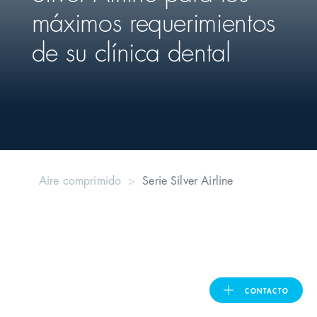
máximos requerimientos
United Kingdom
de su clínica dental
ASIA PACIFIC
Australia
India
Aire comprimido
Serie Silver Airline
日本
Malaysia
대한민국
CONTACTO
ประเทศไทย