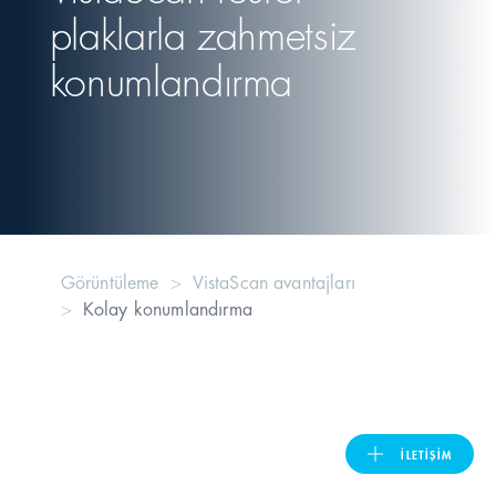
plaklarla zahmetsiz
United Kingdom
konumlandırma
ASIA PACIFIC
Australia
India
Görüntüleme
VistaScan avantajları
Kolay konumlandırma
日本
Malaysia
대한민국
İLETIŞIM
ประเทศไทย