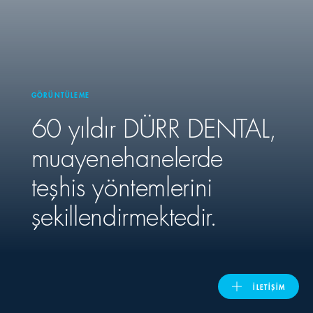
United Kingdom
ASIA PACIFIC
GÖRÜNTÜLEME
60 yıldır
DÜRR DENTAL
,
Australia
muayenehanelerde
India
teşhis yöntemlerini
日本
şekillendirmektedir.
Malaysia
대한민국
İLETIŞIM
ประเทศไทย