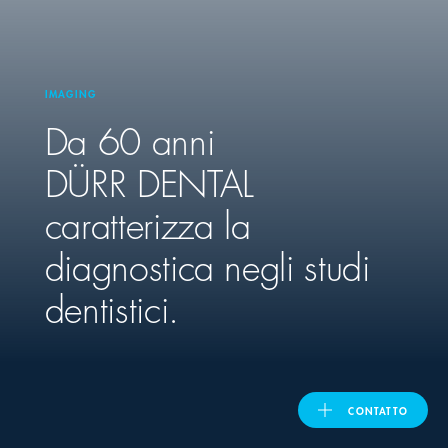
United Kingdom
IMAGING
Da 60 anni
ASIA PACIFIC
DÜRR DENTAL
Australia
caratterizza la
India
diagnostica negli studi
日本
dentistici.
Malaysia
대한민국
CONTATTO
ประเทศไทย