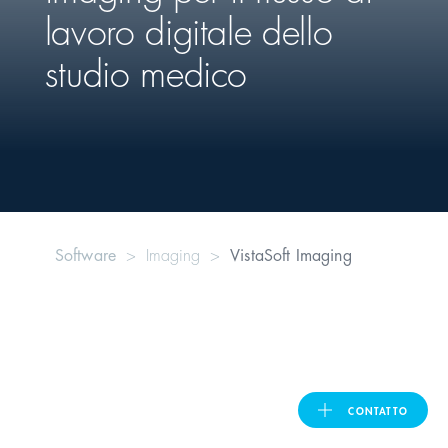
lavoro digitale dello
United Kingdom
studio medico
ASIA PACIFIC
Australia
India
Software
Imaging
VistaSoft Imaging
日本
Malaysia
대한민국
CONTATTO
ประเทศไทย