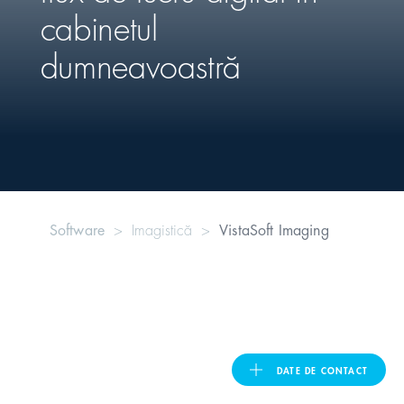
cabinetul
United Kingdom
dumneavoastră
ASIA PACIFIC
Australia
India
Software
Imagistică
VistaSoft Imaging
日本
Malaysia
대한민국
DATE DE CONTACT
ประเทศไทย