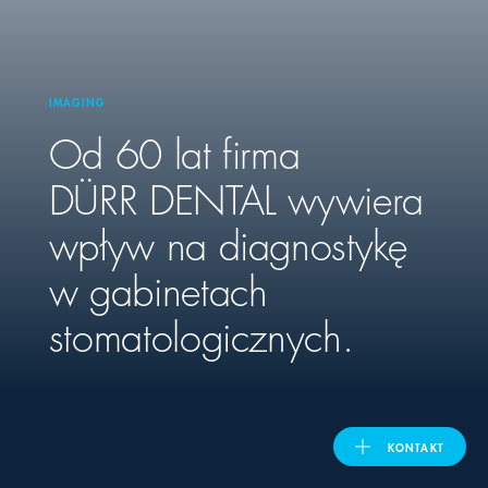
United Kingdom
IMAGING
Od 60 lat firma
ASIA PACIFIC
DÜRR DENTAL
wywiera
Australia
wpływ na diagnostykę
India
w gabinetach
日本
stomatologicznych.
Malaysia
대한민국
KONTAKT
ประเทศไทย