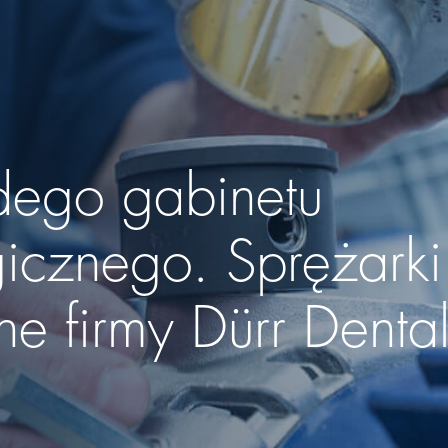
dego gabinetu
icznego. Sprężarki
ne firmy
Dürr Denta