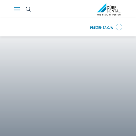
Österreich
Polska
PREZENTACJA
Россия
România
Suomi
Sverige
FR
IT
DE
Switzerland
Türkiye
United Kingdom