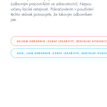
(odborným pracovníkům ve zdravotnictví). Nejsou
určeny laické veřejnosti. Pokračováním v používání
United Kingdom
těchto stránek potvrzujete, že takovým odborníkem
jste.
ASIA PACIFIC
Australia
NEJSEM ODBORNÍK (ZUBNÍ LÉKAŘSTVÍ, DENTÁLNÍ HYGIENI
KOMPRESORY
Srdce vaší zubařské
ANO, JSEM ODBORNÍK (ZUBNÍ LÉKAŘSTVÍ, DENTÁLNÍ HYGI
India
ordinace. Dentální
日本
kompresory
Dürr Dental
Malaysia
대한민국
KONTAKT
ประเทศไทย