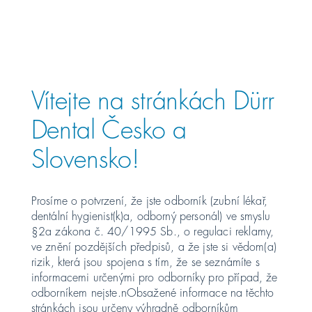
Österreich
Polska
Vítejte na stránkách Dürr
Россия
Dental Česko a
Slovensko!
România
Suomi
Prosíme o potvrzení, že jste odborník (zubní lékař,
dentální hygienist(k)a, odborný personál) ve smyslu
Sverige
§2a zákona č. 40/1995 Sb., o regulaci reklamy,
ve znění pozdějších předpisů, a že jste si vědom(a)
rizik, která jsou spojena s tím, že se seznámíte s
Switzerland
DE
FR
IT
informacemi určenými pro odborníky pro případ, že
odborníkem nejste.nObsažené informace na těchto
Türkiye
stránkách jsou určeny výhradně odborníkům