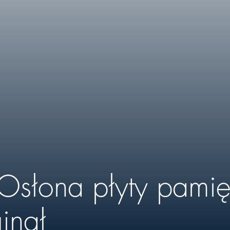
 Osłona płyty pami
inał