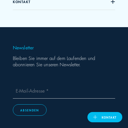
KONTAKT
United Kingdom
ASIA PACIFIC
Newsletter
Australia
Bleiben Sie immer auf dem Laufenden und
abonnieren Sie unseren Newsletter.
India
日本
E-Mail-Adresse
Malaysia
ABSENDEN
대한민국
KONTAKT
ประเทศไทย