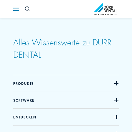
Österreich
Polska
Alles Wissenswerte zu DÜRR
Россия
DENTAL
România
Suomi
PRODUKTE
Sverige
SOFTWARE
Switzerland
DE
FR
IT
ENTDECKEN
Türkiye