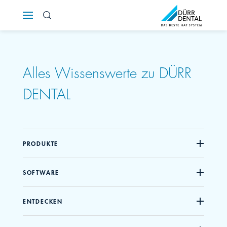
Österreich
Polska
Alles Wissenswerte zu DÜRR
Россия
DENTAL
România
Suomi
PRODUKTE
Sverige
SOFTWARE
Switzerland
DE
FR
IT
ENTDECKEN
Türkiye