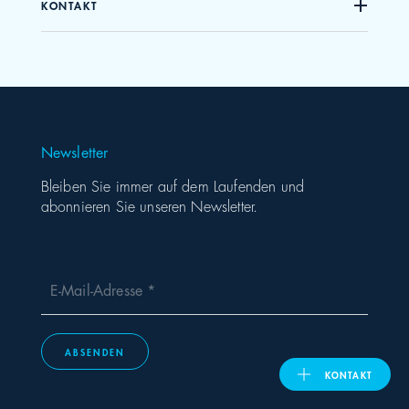
KONTAKT
United Kingdom
ASIA PACIFIC
Newsletter
Australia
Bleiben Sie immer auf dem Laufenden und
abonnieren Sie unseren Newsletter.
India
日本
E-Mail-Adresse
Malaysia
ABSENDEN
대한민국
KONTAKT
ประเทศไทย