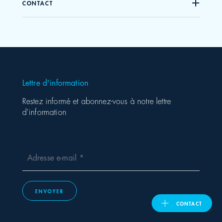
CONTACT
United Kingdom
ASIA PACIFIC
Lettre d'information
Australia
Restez informé et abonnez-vous à notre lettre
d'information
India
日本
Adresse e-mail
Malaysia
ENVOYER
대한민국
CONTACT
ประเทศไทย