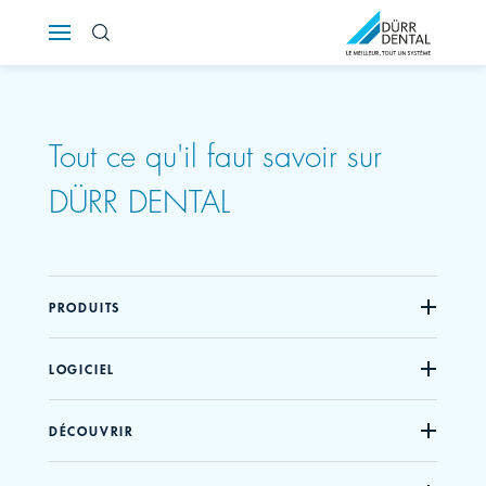
Österreich
Polska
Tout ce qu'il faut savoir sur
Россия
DÜRR DENTAL
România
Suomi
PRODUITS
Sverige
LOGICIEL
Switzerland
DE
FR
IT
DÉCOUVRIR
Türkiye