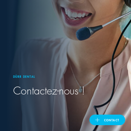
United Kingdom
ASIA PACIFIC
Australia
India
DÜRR DENTAL
日本
Contactez-nous !
Malaysia
대한민국
CONTACT
ประเทศไทย