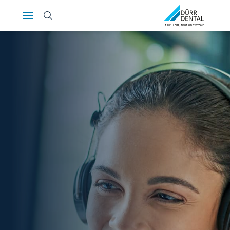
Österreich
Polska
Россия
România
Suomi
Sverige
Switzerland
DE
FR
IT
Türkiye