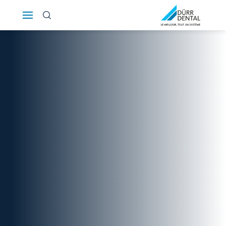
Österreich
Polska
Россия
România
Suomi
Sverige
Switzerland
DE
FR
IT
Türkiye