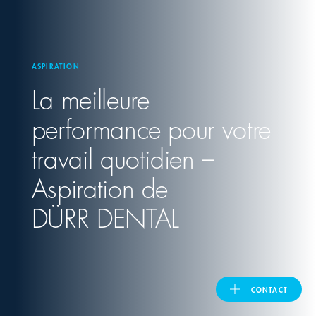
United Kingdom
ASPIRATION
La meilleure
ASIA PACIFIC
performance pour votre
Australia
travail quotidien –
India
Aspiration de
日本
DÜRR DENTAL
Malaysia
대한민국
CONTACT
ประเทศไทย