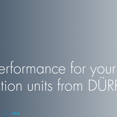
erformance for your
tion units from
DÜR
FAQ