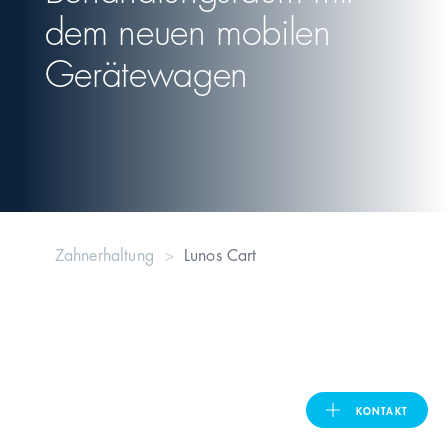
dem neuen mobilen
United Kingdom
Gerätewagen
ASIA PACIFIC
Australia
India
Zahnerhaltung
Lunos Cart
日本
Malaysia
대한민국
KONTAKT
ประเทศไทย