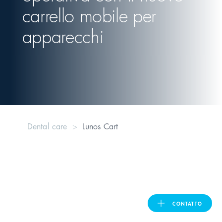
carrello mobile per
United Kingdom
apparecchi
ASIA PACIFIC
Australia
India
Dental care
Lunos Cart
日本
Malaysia
대한민국
CONTATTO
ประเทศไทย