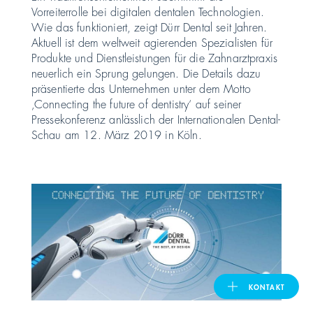
Vorreiterrolle bei digitalen dentalen Technologien.
Wie das funktioniert, zeigt Dürr Dental seit Jahren.
United Kingdom
Aktuell ist dem weltweit agierenden Spezialisten für
Produkte und Dienstleistungen für die Zahnarztpraxis
neuerlich ein Sprung gelungen. Die Details dazu
ASIA PACIFIC
präsentierte das Unternehmen unter dem Motto
‚Connecting the future of dentistry‘ auf seiner
Pressekonferenz anlässlich der Internationalen Dental-
Australia
Schau am 12. März 2019 in Köln.
India
日本
Malaysia
대한민국
KONTAKT
ประเทศไทย