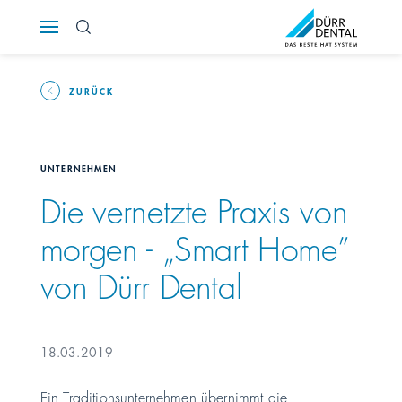
Österreich
Polska
ZURÜCK
Россия
UNTERNEHMEN
România
Die vernetzte Praxis von
morgen - „Smart Home”
Suomi
von Dürr Dental
Sverige
Switzerland
DE
FR
IT
18.03.2019
Türkiye
Ein Traditionsunternehmen übernimmt die