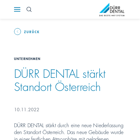
Österreich
Polska
ZURÜCK
Россия
UNTERNEHMEN
România
DÜRR DENTAL stärkt
Standort Österreich
Suomi
Sverige
10.11.2022
Switzerland
DE
FR
IT
DÜRR DENTAL stärkt durch eine neue Niederlassung
den Standort Österreich. Das neue Gebäude wurde
Türkiye
in einer festlichen Atmosphäre mit geladenen