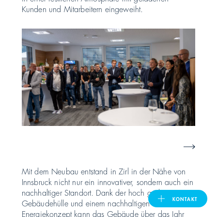
Kunden und Mitarbeitern eingeweiht.
United Kingdom
ASIA PACIFIC
Australia
India
日本
Malaysia
Mit dem Neubau entstand in Zirl in der Nähe von
Innsbruck nicht nur ein innovativer, sondern auch ein
대한민국
nachhaltiger Standort. Dank der hoch gedämmten
KONTAKT
Gebäudehülle und einem nachhaltigen
Energiekonzept kann das Gebäude über das Jahr
ประเทศไทย