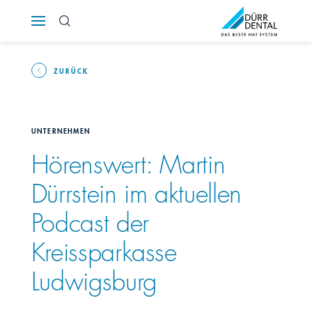
Österreich
Polska
ZURÜCK
Россия
UNTERNEHMEN
România
Hörenswert: Martin
Dürrstein im aktuellen
Suomi
Podcast der
Sverige
Kreissparkasse
Switzerland
DE
FR
IT
Ludwigsburg
Türkiye