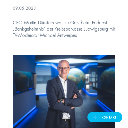
09.05.2023
United Kingdom
CEO Martin Dürrstein war zu Gast beim Podcast
„Bankgeheimnis“ der Kreissparkasse Ludwigsburg mit
TV-Moderator Michael Antwerpes.
ASIA PACIFIC
Australia
India
日本
Malaysia
대한민국
KONTAKT
ประเทศไทย