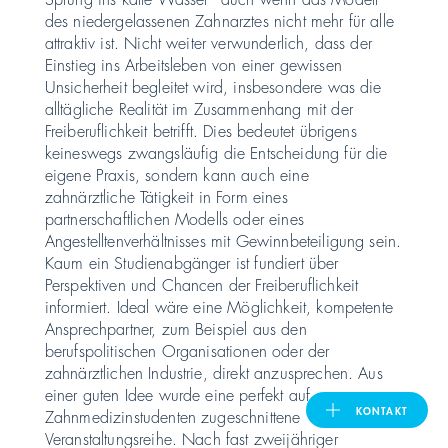
des niedergelassenen Zahnarztes nicht mehr für alle
attraktiv ist. Nicht weiter verwunderlich, dass der
United Kingdom
Einstieg ins Arbeitsleben von einer gewissen
Unsicherheit begleitet wird, insbesondere was die
alltägliche Realität im Zusammenhang mit der
ASIA PACIFIC
Freiberuflichkeit betrifft. Dies bedeutet übrigens
keineswegs zwangsläufig die Entscheidung für die
Australia
eigene Praxis, sondern kann auch eine
zahnärztliche Tätigkeit in Form eines
partnerschaftlichen Modells oder eines
India
Angestelltenverhältnisses mit Gewinnbeteiligung sein.
Kaum ein Studienabgänger ist fundiert über
日本
Perspektiven und Chancen der Freiberuflichkeit
informiert. Ideal wäre eine Möglichkeit, kompetente
Ansprechpartner, zum Beispiel aus den
Malaysia
berufspolitischen Organisationen oder der
zahnärztlichen Industrie, direkt anzusprechen. Aus
대한민국
einer guten Idee wurde eine perfekt auf
KONTAKT
Zahnmedizinstudenten zugeschnittene
Veranstaltungsreihe. Nach fast zweijähriger
ประเทศไทย