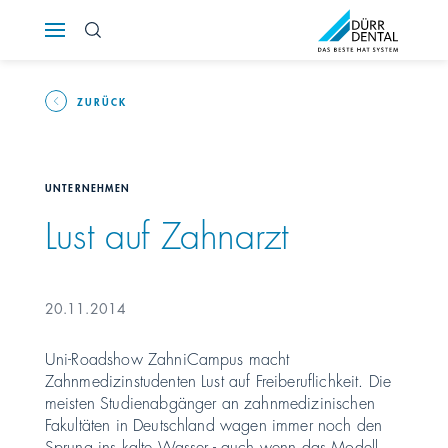
Österreich
Polska
ZURÜCK
Россия
UNTERNEHMEN
România
Lust auf Zahnarzt
Suomi
20.11.2014
Sverige
Uni-Roadshow ZahniCampus macht
Zahnmedizinstudenten Lust auf Freiberuflichkeit. Die
Switzerland
DE
FR
IT
meisten Studienabgänger an zahnmedizinischen
Fakultäten in Deutschland wagen immer noch den
Türkiye
Sprung ins kalte Wasser - auch wenn das Modell