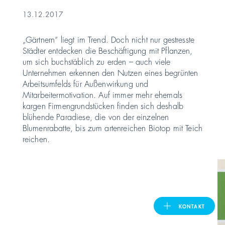
13.12.2017
United Kingdom
„Gärtnern“ liegt im Trend. Doch nicht nur gestresste
Städter entdecken die Beschäftigung mit Pflanzen,
um sich buchstäblich zu erden – auch viele
ASIA PACIFIC
Unternehmen erkennen den Nutzen eines begrünten
Arbeitsumfelds für Außenwirkung und
Australia
Mitarbeitermotivation. Auf immer mehr ehemals
kargen Firmengrundstücken finden sich deshalb
India
blühende Paradiese, die von der einzelnen
Blumenrabatte, bis zum artenreichen Biotop mit Teich
reichen.
日本
Malaysia
대한민국
KONTAKT
ประเทศไทย