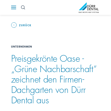
Österreich
Polska
ZURÜCK
Россия
UNTERNEHMEN
România
Preisgekrönte Oase -
„Grüne Nachbarschaft“
Suomi
zeichnet den Firmen-
Sverige
Dachgarten von Dürr
Switzerland
DE
FR
IT
Dental aus
Türkiye