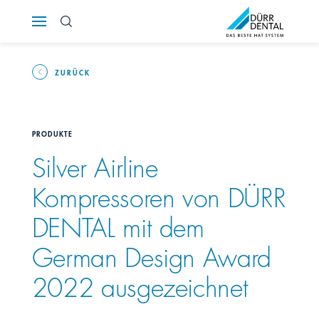
Österreich
Polska
ZURÜCK
Россия
PRODUKTE
România
Silver Airline
Kompressoren von DÜRR
Suomi
DENTAL mit dem
Sverige
German Design Award
Switzerland
DE
FR
IT
2022 ausgezeichnet
Türkiye