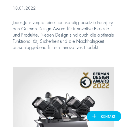
18.01.2022
United Kingdom
Jedes Jahr vergibt eine hochkarätig besetzte Fachjury
den German Design Award für innovative Projekte
und Produkte. Neben Design sind auch die optimale
ASIA PACIFIC
Funktionalität, Sicherheit und die Nachhaltigkeit
ausschlaggebend für ein innovatives Produkt
Australia
India
日本
Malaysia
대한민국
KONTAKT
ประเทศไทย