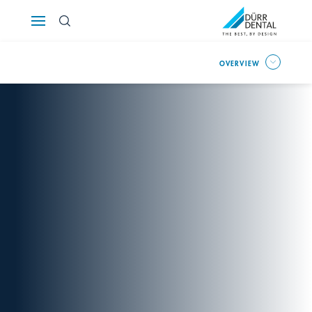
Österreich
OVERVIEW
Polska
Россия
România
Suomi
Sverige
Switzerland
DE
FR
IT
Türkiye