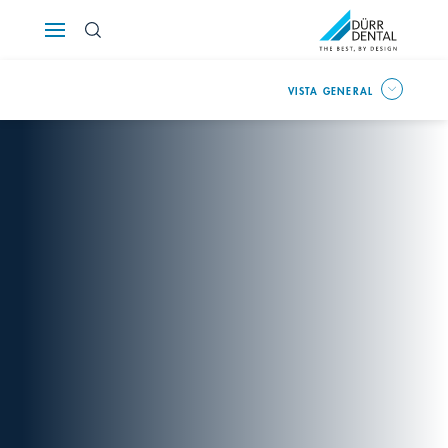
Österreich
VISTA GENERAL
Polska
Россия
România
Suomi
Sverige
Switzerland
DE
FR
IT
Türkiye