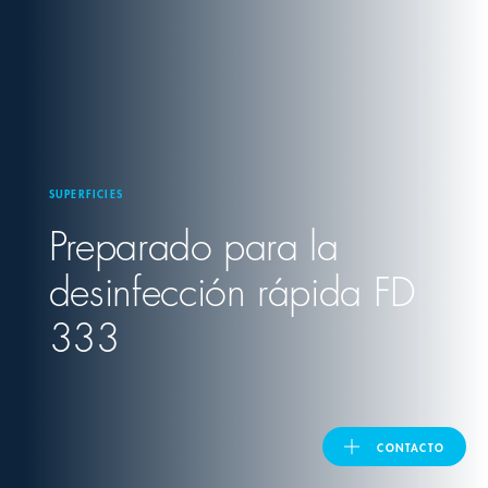
United Kingdom
ASIA PACIFIC
Australia
SUPERFICIES
Preparado para la
India
desinfección rápida FD
日本
333
Malaysia
대한민국
CONTACTO
ประเทศไทย