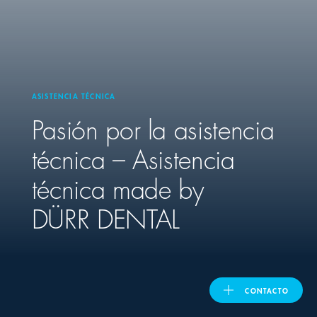
United Kingdom
ASIA PACIFIC
ASISTENCIA TÉCNICA
Pasión por la asistencia
Australia
técnica – Asistencia
India
técnica made by
日本
DÜRR DENTAL
Malaysia
대한민국
CONTACTO
ประเทศไทย