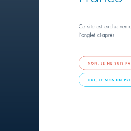
Ce site est exclusivem
l’onglet ci-après
SERVICE CLIENTÈLE
NON, JE NE SUIS P
La passion
OUI, JE SUIS UN P
clientèle 
PRODUITS DU SERVICE CLIEN