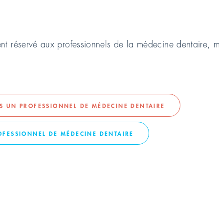
ent réservé aux professionnels de la médecine dentaire, m
AS UN PROFESSIONNEL DE MÉDECINE DENTAIRE
 du service – Le ser
ROFESSIONNEL DE MÉDECINE DENTAIRE
selon
DÜRR DENTAL
TÈLE
DOMAINES DU SERVICE CLIENTÈLE