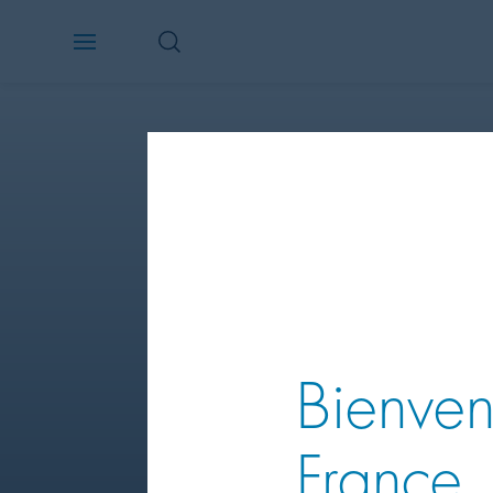
Bienven
France