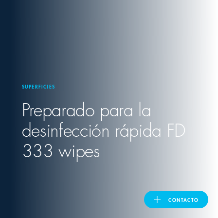
United Kingdom
ASIA PACIFIC
Australia
SUPERFICIES
Preparado para la
India
desinfección rápida FD
日本
333 wipes
Malaysia
대한민국
CONTACTO
ประเทศไทย