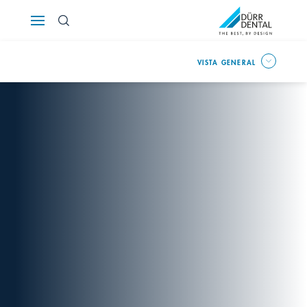
Österreich
VISTA GENERAL
Polska
Россия
România
Suomi
Sverige
Switzerland
DE
FR
IT
Türkiye