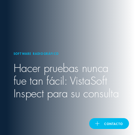
United Kingdom
ASIA PACIFIC
Australia
SOFTWARE RADIOGRÁFICO
Hacer pruebas nunca
India
fue tan fácil: VistaSoft
日本
Inspect para su consulta
Malaysia
대한민국
CONTACTO
ประเทศไทย