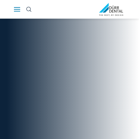
Österreich
Polska
Россия
România
Suomi
Sverige
Switzerland
DE
FR
IT
Türkiye