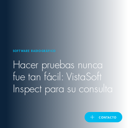
United Kingdom
ASIA PACIFIC
Australia
SOFTWARE RADIOGRÁFICO
Hacer pruebas nunca
India
fue tan fácil: VistaSoft
日本
Inspect para su consulta
Malaysia
대한민국
CONTACTO
ประเทศไทย