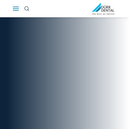
Österreich
Polska
Россия
România
Suomi
Sverige
Switzerland
DE
FR
IT
Türkiye