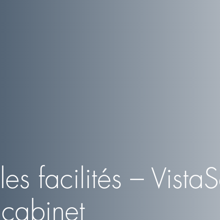
es facilités – VistaS
 cabinet