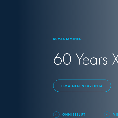
KUVANTAMINEN
60 Years X-
ILMAINEN NEUVONTA
ONNITTELUT
VI