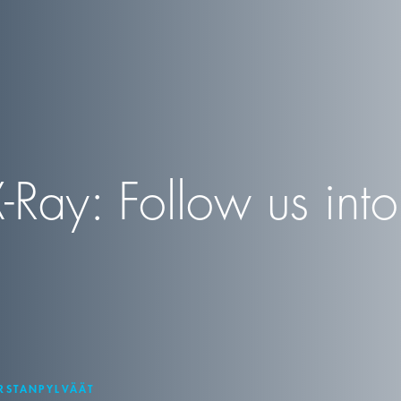
Ray: Follow us into 
RSTANPYLVÄÄT