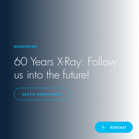
United Kingdom
ASIA PACIFIC
BILDGIVNING
Australia
60 Years X-Ray: Follow
us into the future!
India
日本
GRATIS RÅDGIVNING
Malaysia
대한민국
KONTAKT
ประเทศไทย