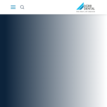
Österreich
Polska
Россия
România
Suomi
Sverige
Switzerland
DE
FR
IT
Türkiye