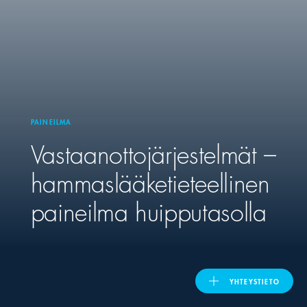
United Kingdom
ASIA PACIFIC
Australia
PAINEILMA
Vastaanottojärjestelmät –
India
hammaslääketieteellinen
日本
paineilma huipputasolla
Malaysia
대한민국
YHTEYSTIETO
ประเทศไทย