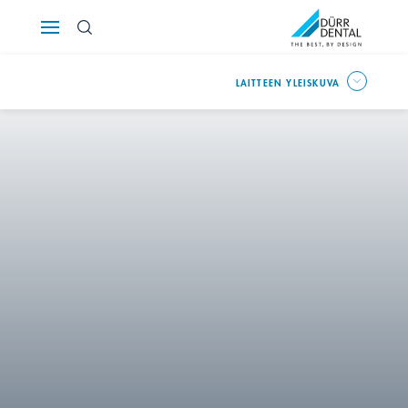
Österreich
LAITTEEN YLEISKUVA
Polska
Россия
România
Suomi
Sverige
Switzerland
DE
FR
IT
Türkiye