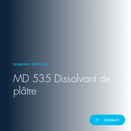
United Kingdom
ASIA PACIFIC
Australia
DOMAINES SPÉCIAUX
India
MD 535 Dissolvant de
日本
plâtre
Malaysia
대한민국
CONTACT
ประเทศไทย