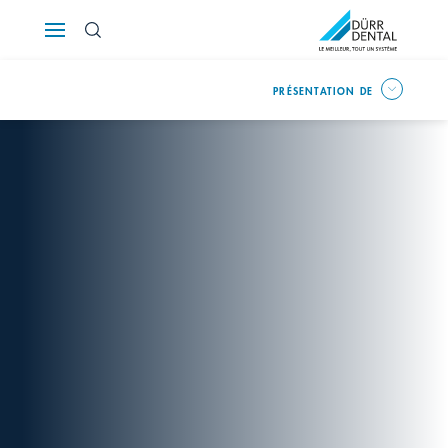
Österreich
PRÉSENTATION DE
Polska
Россия
România
Suomi
Sverige
Switzerland
DE
FR
IT
Türkiye